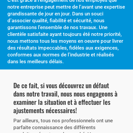
notre entreprise peut mettre de l’avant une expertise
grandissante de jour en jour. Dans un souci
d’associer qualité, fiabilité et sécurité, nous
garantissons l’ensemble de nos travaux. Une
clientèle satisfaite ayant toujours été notre priorité,
nous mettons tous les moyens en oeuvre pour livrer
des résultats impeccables, fidèles aux exigences,
conformes aux normes de l’industrie et réalisés
dans les meilleurs délais.
De ce fait, si vous découvrez un défaut
dans notre travail, nous nous engageons à
examiner la situation et à effectuer les
ajustements nécessaires!
Par ailleurs, tous nos professionnels ont une
parfaite connaissance des différents